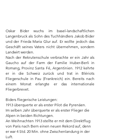
Oskar Bider wuchs im basel-landschaftlichen 
Langenbruck als Sohn des Tuchhändlers Jakob Bider 
und der Frieda Maria Glur auf. Er wollte jedoch das 
Geschäft seines Vaters nicht übernehmen, sondern 
Landwirt werden. 
Nach der Rekrutenschule verbrachte er ein Jahr als 
Gaucho auf der Farm der Familie Huber-Berli in 
Romang, Provinz Santa Fé, Argentinien. 1912 kehrte 
er in die Schweiz zurück und trat in Blériots 
Fliegerschule in Pau (Frankreich) ein. Bereits nach 
einem Monat erlangte er das internationale 
Fliegerbrevet.
Biders fliegerische Leistungen:
1913 überquerte er als erster Pilot die Pyrenäen.
Im selben Jahr überquerte er als erster Flieger die 
Alpen in beiden Richtungen.
An Weihnachten 1913 stellte er mit dem Direktflug 
von Paris nach Bern einen neuen Rekord auf, denn 
er war 4 Std. 20 Min. ohne Zwischenlandung in der 
Luft.