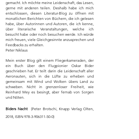
gemacht. Ich möchte meine Leidenschaft, das Lesen, 
gerne mit anderen teilen. Deshalb habe ich mich 
entschlossen, diesen Literatur-Blog zu öffnen mit 
monatlichen Berichten von Büchern, die ich gelesen 
habe, über Autorinnen und Autoren, die ich kenne, 
über literarische Veranstaltungen, welche ich 
besucht habe oder noch besuchen werde. Ich würde 
mich freuen, viele Gleichgesinnte anzusprechen und 
Feedbacks zu erhalten.
Peter Niklaus
Mein erster Blog gilt einem Fliegerkameraden, der 
ein Buch über den Flugpionier Oskar Bider 
geschrieben hat. Er teilt darin die Leidenschaft aller 
Aeronauten, sich in die Lüfte zu erheben und 
gemeinsam mit Wind und Wolken übers Land zu 
schweben. Nicht in grenzenloser Freiheit, wie 
Reinhard Mey es besingt, aber fernab von Sorgen 
und Nöten.
Biders Nacht
  (Peter Brotschi, Knapp Verlag Olten, 
2018, ISBN 978-3-906311-50-0)