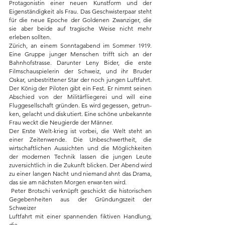
Protagonistin einer neuen Kunstform und der 
Eigenständigkeit als Frau. Das Geschwisterpaar steht 
für die neue Epoche der Goldenen Zwanziger, die 
sie aber beide auf tragische Weise nicht mehr 
erleben sollten.
Zürich, an einem Sonntagabend im Sommer 1919. 
Eine Gruppe junger Menschen trifft sich an der 
Bahnhofstrasse. Darunter Leny Bider, die erste 
Filmschauspielerin der Schweiz, und ihr Bruder 
Oskar, unbestrittener Star der noch jungen Luftfahrt. 
Der König der Piloten gibt ein Fest. Er nimmt seinen 
Abschied von der Militärfliegerei und will eine 
Fluggesellschaft gründen. Es wird gegessen, getrun-
ken, gelacht und diskutiert. Eine schöne unbekannte 
Frau weckt die Neugierde der Männer.
Der Erste Welt-krieg ist vorbei, die Welt steht an 
einer Zeitenwende. Die Unbeschwertheit, die 
wirtschaftlichen Aussichten und die Möglichkeiten 
der modernen Technik lassen die jungen Leute 
zuversichtlich in die Zukunft blicken. Der Abend wird 
zu einer langen Nacht und niemand ahnt das Drama, 
das sie am nächsten Morgen erwar-ten wird.
 Peter Brotschi verknüpft geschickt die historischen 
Gegebenheiten aus der Gründungszeit der 
Schweizer 
Luftfahrt mit einer spannenden fiktiven Handlung, 
die 